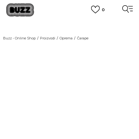
0
OBAVEŠTENJE O PROMENI NAZIVA KOMPANIJE
POGLEDAJ VIŠE
VAŽNO OBAVEŠTENJE ZA POTROŠAČE
Buzz - Online Shop
Proizvodi
Oprema
Čarape
POGLEDAJ VIŠE
KUPI NA 9 RATA
Banca Intesa kreditnim karticama
NEW
POGLEDAJ VIŠE
POZOVI NAS
011 422 1440
SINDIKALNA PRODAJA
kupovina putem administrativne zabrane do 12 rata.
POGLEDAJ VIŠE