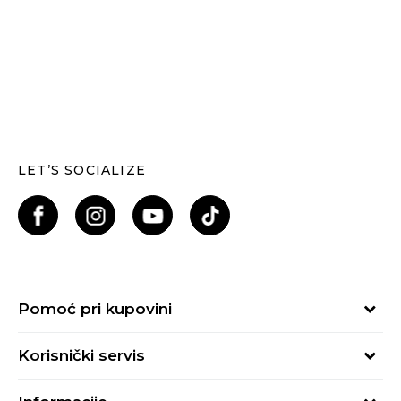
LET’S SOCIALIZE
Pomoć pri kupovini
Kako kupiti
Korisnički servis
Načini plaćanja
Uslovi korišćenja
Plaćanje karticama