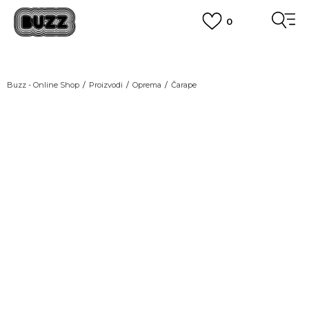
0
OBAVEŠTENJE O PROMENI NAZIVA KOMPANIJE
POGLEDAJ VIŠE
VAŽNO OBAVEŠTENJE ZA POTROŠAČE
Buzz - Online Shop
Proizvodi
Oprema
Čarape
POGLEDAJ VIŠE
KUPI NA 9 RATA
Banca Intesa kreditnim karticama
POGLEDAJ VIŠE
POZOVI NAS
011 422 1440
SINDIKALNA PRODAJA
kupovina putem administrativne zabrane do 12 rata.
POGLEDAJ VIŠE