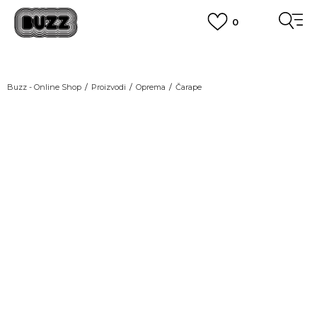
0
OBAVEŠTENJE O PROMENI NAZIVA KOMPANIJE
POGLEDAJ VIŠE
VAŽNO OBAVEŠTENJE ZA POTROŠAČE
Buzz - Online Shop
Proizvodi
Oprema
Čarape
POGLEDAJ VIŠE
KUPI NA 9 RATA
Banca Intesa kreditnim karticama
NEW
POGLEDAJ VIŠE
POZOVI NAS
011 422 1440
SINDIKALNA PRODAJA
kupovina putem administrativne zabrane do 12 rata.
POGLEDAJ VIŠE