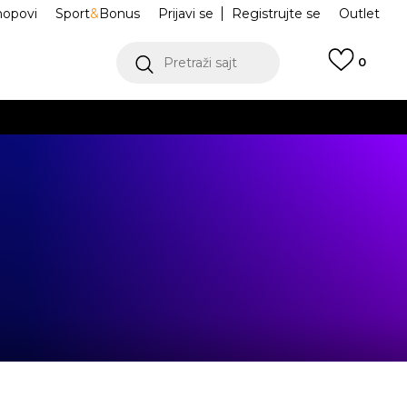
hopovi
Sport
&
Bonus
Prijavi se
Registrujte se
Outlet
Pretraži sajt
0
ŠE
VIŠE
.
POGLEDAJ VIŠE