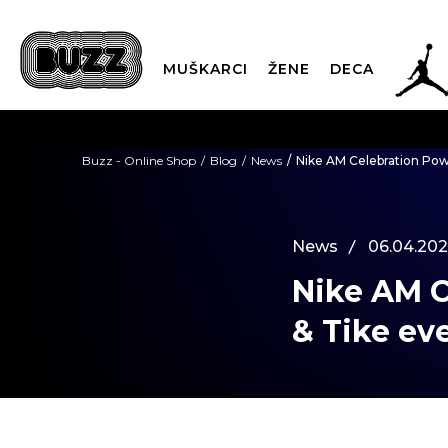
JOR
MUŠKARCI
ŽENE
DECA
OB
Buzz - Online Shop
Blog
News
Nike AM Celebration Pow
KUP
News
06.04.202
Nike AM C
SINDIKALNA PR
& Tike ev