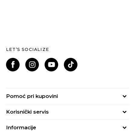
LET’S SOCIALIZE
Pomoć pri kupovini
Kako kupiti
Korisnički servis
Načini plaćanja
Uslovi korišćenja
Plaćanje karticama
Informacije
Uslovi prodaje
Plaćanje karticama na rate