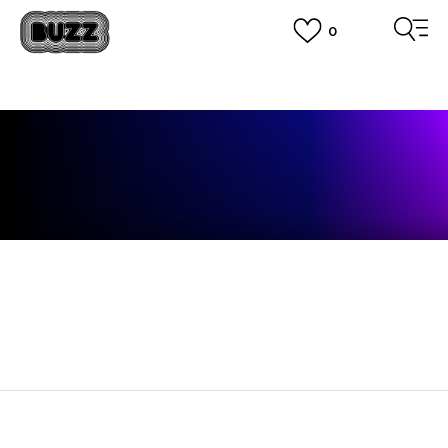
0
OBAVEŠTENJE O PROMENI NAZIVA KOMPANIJE
POGLEDAJ VIŠE
VAŽNO OBAVEŠTENJE ZA POTROŠAČE
POGLEDAJ VIŠE
KUPI NA 9 RATA
Banca Intesa kreditnim karticama
POGLEDAJ VIŠE
POZOVI NAS
011 422 1440
SINDIKALNA PRODAJA
kupovina putem administrativne zabrane do 12 rata.
POGLEDAJ VIŠE
ČLANAK NE POSTOJI
Članak ne postoji