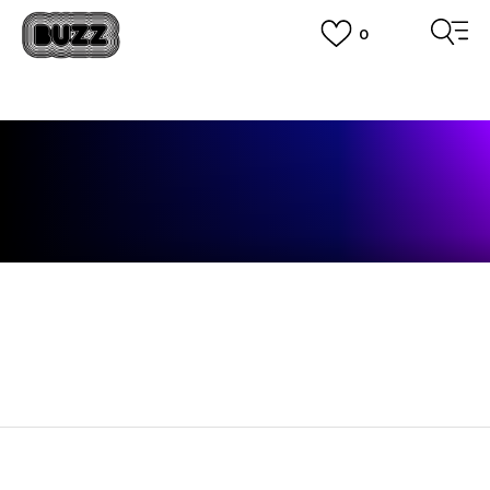
0
OBAVEŠTENJE O PROMENI NAZIVA KOMPANIJE
POGLEDAJ VIŠE
VAŽNO OBAVEŠTENJE ZA POTROŠAČE
POGLEDAJ VIŠE
KUPI NA 9 RATA
Banca Intesa kreditnim karticama
POGLEDAJ VIŠE
POZOVI NAS
011 422 1440
SINDIKALNA PRODAJA
kupovina putem administrativne zabrane do 12 rata.
POGLEDAJ VIŠE
ČLANAK NE POSTOJI
Članak ne postoji