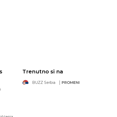
s
Trenutno si na
BUZZ Serbia
PROMENI
s
rišćenja