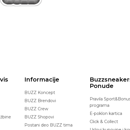
vis
Informacije
Buzzsneaker
Ponude
BUZZ Koncept
Pravila Sport&Bonu
BUZZ Brendovi
programa
BUZZ Crew
E-poklon kartica
džbine
BUZZ Shopovi
Click & Collect
Postani deo BUZZ tima
Uslovi kupovine i ko