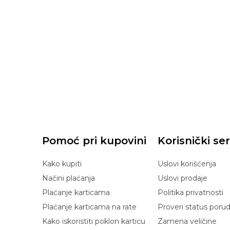
Pomoć pri kupovini
Korisnički ser
Kako kupiti
Uslovi korišćenja
Načini plaćanja
Uslovi prodaje
Plaćanje karticama
Politika privatnosti
Plaćanje karticama na rate
Proveri status poru
Kako iskoristiti poklon karticu
Zamena veličine