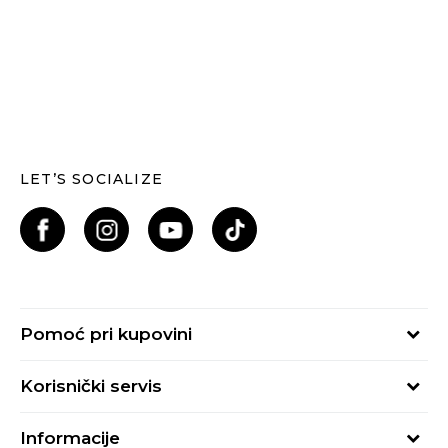
LET’S SOCIALIZE
Pomoć pri kupovini
Kako kupiti
Korisnički servis
Načini plaćanja
Uslovi korišćenja
Plaćanje karticama
Informacije