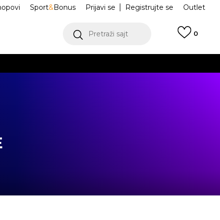
hopovi
Sport
&
Bonus
Prijavi se
Registrujte se
Outlet
Pretraži sajt
0
ŠE
VIŠE
E
.
POGLEDAJ VIŠE