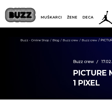
JOR
MUŠKARCI
ŽENE
DECA
OB
Buzz - Online Shop
Blog
Buzz crew
Buzz crew
PICTUR
KUP
Buzz crew
17.02
PICTURE 
SINDIKALNA PR
1 PIXEL