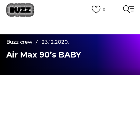
0
OBAVEŠTENJE O PROMENI NAZIVA KOMPANIJE
POGLEDAJ VIŠE
VAŽNO OBAVEŠTENJE ZA POTROŠAČE
Buzz crew
23.12.2020.
POGLEDAJ VIŠE
KUPI NA 9 RATA
Banca Intesa kreditnim karticama
Air Max 90’s BABY
POGLEDAJ VIŠE
POZOVI NAS
011 422 1440
SINDIKALNA PRODAJA
kupovina putem administrativne zabrane do 12 rata.
POGLEDAJ VIŠE
Ćao, ekipo! Nadam se da ste se uželeli mojih priča.
Ovoga puta vam predstavljam model patika iz
devedesetih, dobro poznati
Nike
Air Max 90
.
Kako u tom periodu, tako i danas, ostao je
prepoznatljiv po svom upečatljivom dizajnu.
Udoban model, koji privlači pažnju sitnim
detaljima i kombinacijom “vrištećih” boja,