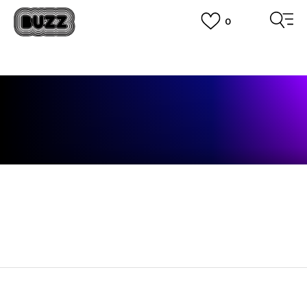
0
OBAVEŠTENJE O PROMENI NAZIVA KOMPANIJE
POGLEDAJ VIŠE
VAŽNO OBAVEŠTENJE ZA POTROŠAČE
POGLEDAJ VIŠE
KUPI NA 9 RATA
Banca Intesa kreditnim karticama
POGLEDAJ VIŠE
POZOVI NAS
011 422 1440
SINDIKALNA PRODAJA
kupovina putem administrativne zabrane do 12 rata.
POGLEDAJ VIŠE
ČLANAK NE POSTOJI
Članak ne postoji