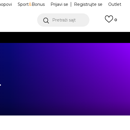
hopovi
Sport
&
Bonus
Prijavi se
Registrujte se
Outlet
Pretraži sajt
0
ŠE
VIŠE
-
.
POGLEDAJ VIŠE