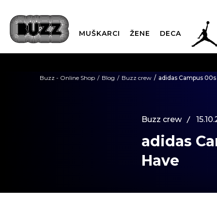
JOR
MUŠKARCI
ŽENE
DECA
OB
Buzz - Online Shop
Blog
Buzz crew
adidas Campus 00s
KUP
Buzz crew
15.10
adidas C
SINDIKALNA PR
Have