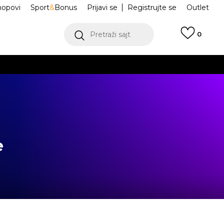
hopovi
Sport
&
Bonus
Prijavi se
Registrujte se
Outlet
Pretraži sajt
0
ŠE
VIŠE
e
.
POGLEDAJ VIŠE