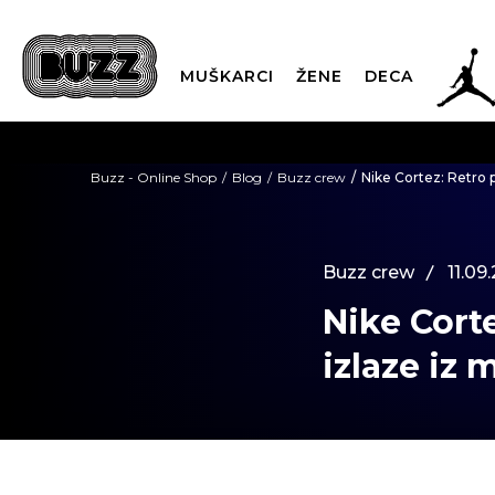
JOR
MUŠKARCI
ŽENE
DECA
OB
Buzz - Online Shop
Blog
Buzz crew
Nike Cortez: Retro 
KUP
Buzz crew
11.09
Nike Cort
SINDIKALNA PR
izlaze iz