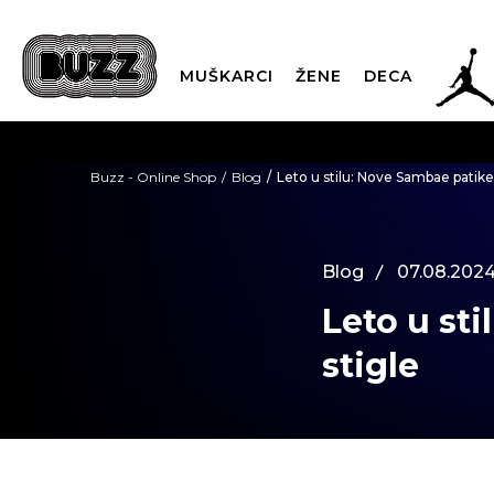
JOR
MUŠKARCI
ŽENE
DECA
OB
Buzz - Online Shop
Blog
Leto u stilu: Nove Sambae patike
KUP
Blog
07.08.2024
Leto u st
SINDIKALNA PR
stigle