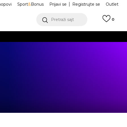
hopovi
Sport
&
Bonus
Prijavi se
Registrujte se
Outlet
Pretraži sajt
0
ŠE
VIŠE
.
POGLEDAJ VIŠE